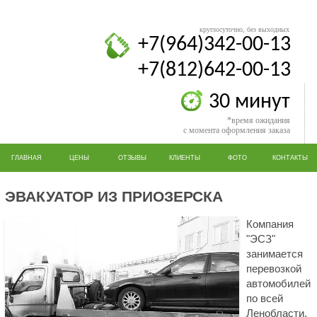
круглосуточно, без выходных
+7(964)342-00-13
+7(812)642-00-13
30 минут
*время ожидания
с момента оформления заказа
ГЛАВНАЯ
ЦЕНЫ
ОТЗЫВЫ
КЛИЕНТЫ
ФОТО
КОНТАКТЫ
ЭВАКУАТОР ИЗ ПРИОЗЕРСКА
Компания
"ЭСЗ"
занимается
перевозкой
автомобилей
по всей
Ленобласти,