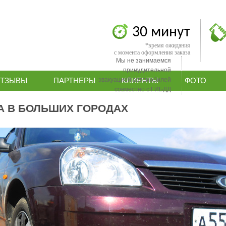
30 минут
*время ожидания
с момента оформления заказа
Мы не занимаемся
принудительной
эвакуацией автомобилей
ТЗЫВЫ
ПАРТНЕРЫ
КЛИЕНТЫ
ФОТО
совместно с ГИБДД
А В БОЛЬШИХ ГОРОДАХ