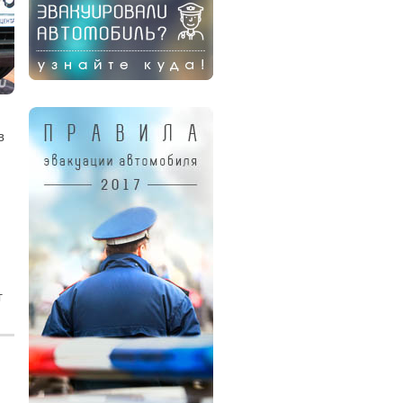
в
,
т