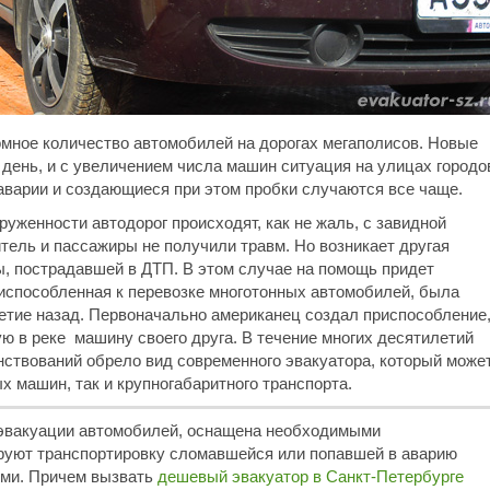
ромное количество автомобилей на дорогах мегаполисов. Новые
ень, и с увеличением числа машин ситуация на улицах городо
аварии и создающиеся при этом пробки случаются все чаще.
руженности автодорог происходят, как не жаль, с завидной
тель и пассажиры не получили травм. Но возникает другая
, пострадавшей в ДТП. В этом случае на помощь придет
риспособленная к перевозке многотонных автомобилей, была
тие назад. Первоначально американец создал приспособление
ю в реке машину своего друга. В течение многих десятилетий
нствований обрело вид современного эвакуатора, который може
ых машин, так и крупногабаритного транспорта.
 эвакуации автомобилей, оснащена необходимыми
руют транспортировку сломавшейся или попавшей в аварию
ми. Причем вызвать
дешевый эвакуатор в Санкт-Петербурге