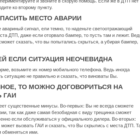
периментируйте и звоните в скорую помощь. Если же в ДТП нет
дите ко второму пункту.
ОПАСИТЬ МЕСТО АВАРИИ
е авариный сигнал, ели темно, то наденьте светоотражающий
ста ДТП, даже если оторвало бампер, то пусть там и лежит. Вед
сможет сказать, что вы попытались скрыться, а убирая бампер,
ЕЙ ЕСЛИ СИТУАЦИЯ НЕОЧЕВИДНА
рме, возьмите их номер мобильного телефона. Ведь иногда
ь ситуацию не правильно и сказать, что виноваты Вы.
ЁЗНОЕ, ТО МОЖНО ДОГОВОРИТЬСЯ НА
 ГАИ
меет существенные минусы. Во-первых: Вы не всегда сможете
ии, так как даже самая безобидная с виду трещинка сможет
бенно если обслуживаться у официального дилера. Во-вторых:
 может вызвать ГАИ и сказать, что Вы скрылись с места ДТП. Т
и обменяться ими.