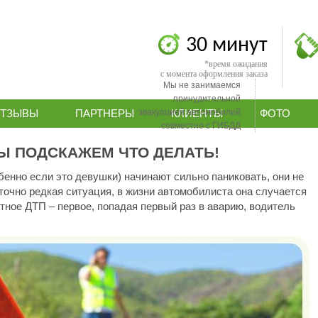
30 минут
*время ожидания
с момента оформления заказа
Мы не занимаемся
принудительной
эвакуацией автомобилей
ТЗЫВЫ
ПАРТНЕРЫ
КЛИЕНТЫ
ФОТО
совместно с ГИБДД
Ы ПОДСКАЖЕМ ЧТО ДЕЛАТЬ!
енно если это девушки) начинают сильно паниковать, они не
точно редкая ситуация, в жизни автомобилиста она случается
ятное ДТП – первое, попадая первый раз в аварию, водитель