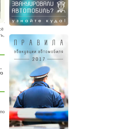
сё
ь,
,
то
 по