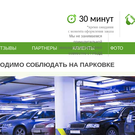
30 минут
*время ожидания
с момента оформления заказа
Мы не занимаемся
принудительной
эвакуацией автомобилей
ТЗЫВЫ
ПАРТНЕРЫ
КЛИЕНТЫ
ФОТО
совместно с ГИБДД
ХОДИМО СОБЛЮДАТЬ НА ПАРКОВКЕ