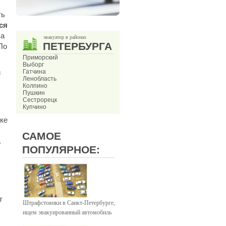
ть
ся
за
эвакуатор в районах
ПЕТЕРБУРГА
По
Приморский
Выборг
и
Гатчина
Ленобласть
Колпино
Пушкин
Сестрорецк
Купчино
ке
САМОЕ
а
ПОПУЛЯРНОЕ:
т
Штрафстоянки в Санкт-Петербурге,
ищем эвакуированный автомобиль