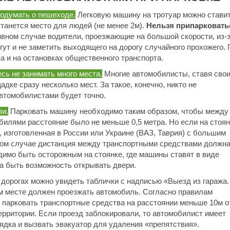
подумать о пешеходе.
Легковую машину на тротуар можно стави
станется место для людей (не менее 2м).
Нельзя припарковать
тивном случае водители, проезжающие на большой скорости, из-
ут и не заметить выходящего на дорогу случайного прохожего. 
а и на остановках общественного транспорта.
сь не занимать много места.
Многие автомобилисты, ставя сво
дке сразу несколько мест. За такое, конечно, никто не
автомобилистами будет точно.
ли.
Парковать машину необходимо таким образом, чтобы между
илями расстояние было не меньше 0,5 метра. Но если на стоян
 изготовленная в России или Украине (ВАЗ, Таврия) с большим
аком случае дистанция между транспортными средствами должн
димо быть осторожным на стоянке, где машины ставят в виде
на быть возможность открывать двери.
 дорогах можно увидеть таблички с надписью «Выезд из гаража.
м месте должен проезжать автомобиль. Согласно правилам
 парковать транспортные средства на расстоянии меньше 10м о
рритории. Если проезд заблокировали, то автомобилист имеет
ядка и вызвать эвакуатор для удаления «препятствия».