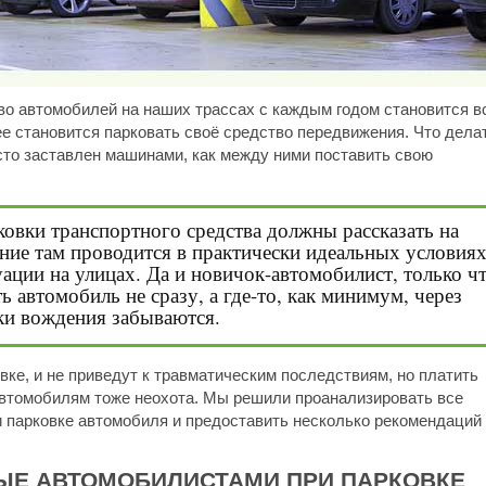
тво автомобилей на наших трассах с каждым годом становится в
е становится парковать своё средство передвижения. Что делат
сто заставлен машинами, как между ними поставить свою
овки транспортного средства должны рассказать на
ние там проводится в практически идеальных условиях
уации на улицах. Да и новичок-автомобилист, только ч
 автомобиль не сразу, а где-то, как минимум, через
ыки вождения забываются.
ке, и не приведут к травматическим последствиям, но платить
автомобилям тоже неохота. Мы решили проанализировать все
 парковке автомобиля и предоставить несколько рекомендаций
ЫЕ АВТОМОБИЛИСТАМИ ПРИ ПАРКОВКЕ