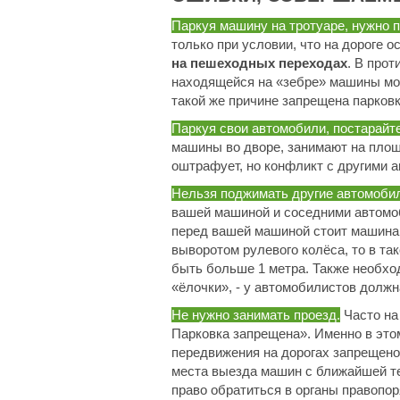
Паркуя машину на тротуаре, нужно 
только при условии, что на дороге о
на пешеходных переходах
. В про
находящейся на «зебре» машины мог
такой же причине запрещена парковк
Паркуя свои автомобили, постарайте
машины во дворе, занимают на площа
оштрафует, но конфликт с другими 
Нельзя поджимать другие автомоби
вашей машиной и соседними автомоб
перед вашей машиной стоит машина,
выворотом рулевого колёса, то в т
быть больше 1 метра. Также необхо
«ёлочки», - у автомобилистов долж
Не нужно занимать проезд.
Часто на
Парковка запрещена». Именно в это
передвижения на дорогах запрещено
места выезда машин с ближайшей те
право обратиться в органы правопор