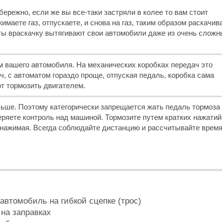
ережно, если же вы все-таки застряли в колее то вам стоит
имаете газ, отпускаете, и снова на газ, таким образом раскачив
ы враскачку вытягивают свои автомобили даже из очень сложн
м вашего автомобиля. На механических коробках передач это
, с автоматом гораздо проще, отпуская педаль, коробка сама
т тормозить двигателем.
ьше. Поэтому категорически запрещается жать педаль тормоза
отеряете контроль над машиной. Тормозите путем кратких нажатий
 нажимая. Всегда соблюдайте дистанцию и рассчитывайте врем
автомобиль на гибкой сцепке (трос)
на заправках