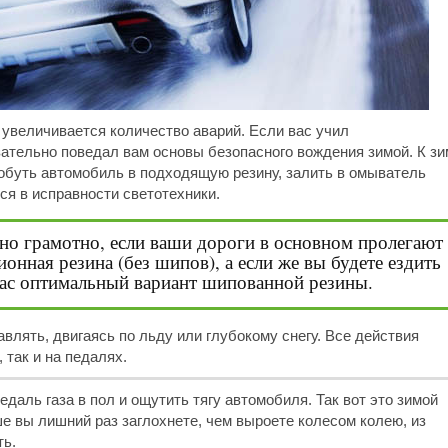
увеличивается количество аварий. Если вас учил
зательно поведал вам основы безопасного вождения зимой. К зи
еобуть автомобиль в подходящую резину, залить в омыватель
я в исправности светотехники.
о грамотно, если ваши дороги в основном пролегают 
онная резина (без шипов), а если же вы будете ездить
ас оптимальный вариант шипованной резины.
лять, двигаясь по льду или глубокому снегу. Все действия
 так и на педалях.
даль газа в пол и ощутить тягу автомобиля. Так вот это зимой
ше вы лишний раз заглохнете, чем выроете колесом колею, из
ть.