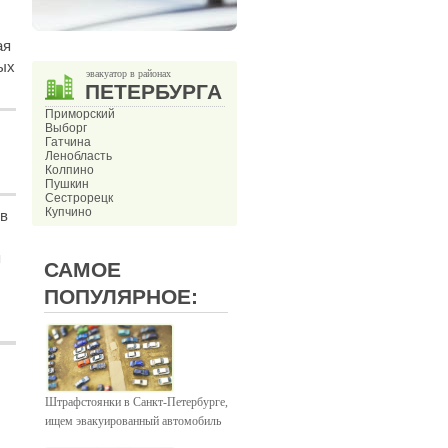
ая
ых
эвакуатор в районах
ПЕТЕРБУРГА
Приморский
Выборг
Гатчина
Ленобласть
Колпино
Пушкин
Сестрорецк
Купчино
 в
я
САМОЕ
ПОПУЛЯРНОЕ:
Штрафстоянки в Санкт-Петербурге,
ищем эвакуированный автомобиль