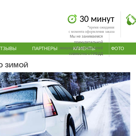
30 минут
*время ожидания
с момента оформления заказа
Мы не занимаемся
принудительной
эвакуацией автомобилей
ТЗЫВЫ
ПАРТНЕРЫ
КЛИЕНТЫ
ФОТО
совместно с ГИБДД
Ю ЗИМОЙ