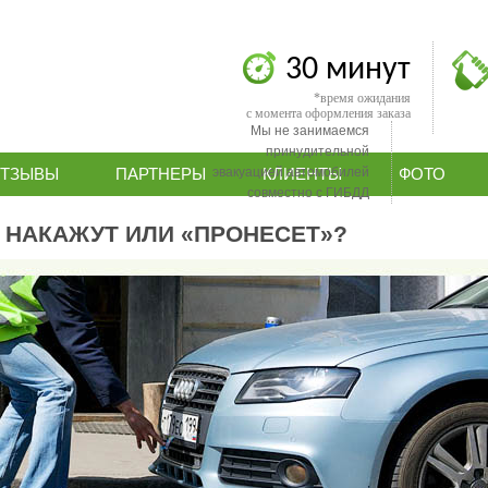
30 минут
*время ожидания
с момента оформления заказа
Мы не занимаемся
принудительной
эвакуацией автомобилей
ТЗЫВЫ
ПАРТНЕРЫ
КЛИЕНТЫ
ФОТО
совместно с ГИБДД
 НАКАЖУТ ИЛИ «ПРОНЕСЕТ»?