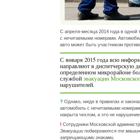
С апреля-месяца 2014 года в одной
с нечитаемыми номерами. Автомобил
авто может быть участником против
С января 2015 года всю инфо
направляют в диспетчерскую д
определенном микрорайоне бол
службой
эвакуации Московско
нарушителей.
?
Однако, нигде в правилах и закона
автомобиль с нечитаемыми номерами
накрыта чехлом, и это не нарушение
!
Сотрудники Московской администра
Эвакуации подвергаются те машин
запрещающими знаками
.