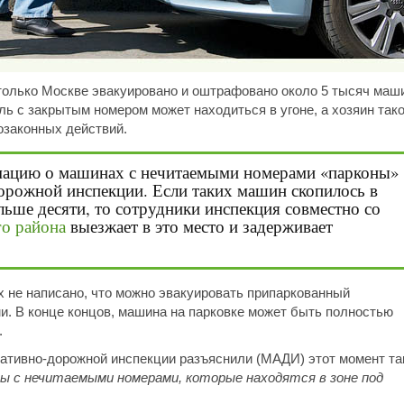
 только Москве эвакуировано и оштрафовано около 5 тысяч маш
ь с закрытым номером может находиться в угоне, а хозяин тако
озаконных действий.
рмацию о машинах с нечитаемыми номерами «парконы»
орожной инспекции. Если таких машин скопилось в
ьше десяти, то сотрудники инспекция совместно со
го района
выезжает в это место и задерживает
х не написано, что можно эвакуировать припаркованный
. В конце концов, машина на парковке может быть полностью
.
тивно-дорожной инспекции разъяснили (МАДИ) этот момент та
ы с нечитаемыми номерами, которые находятся в зоне под