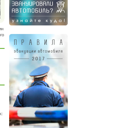
ин
го
к: