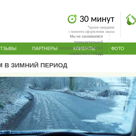
30 минут
*время ожидания
с момента оформления заказа
Мы не занимаемся
принудительной
эвакуацией автомобилей
ТЗЫВЫ
ПАРТНЕРЫ
КЛИЕНТЫ
ФОТО
совместно с ГИБДД
М В ЗИМНИЙ ПЕРИОД