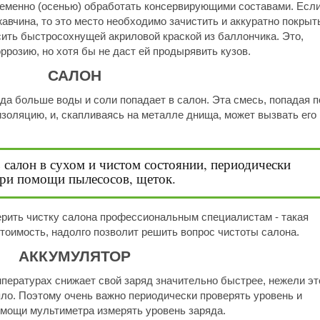
еменно (осенью) обработать консервирующими составами. Есл
авчина, то это место необходимо зачистить и аккуратно покрыт
сить быстросохнущей акриловой краской из баллончика. Это,
ррозию, но хотя бы не даст ей продырявить кузов.
САЛОН
года больше воды и соли попадает в салон. Эта смесь, попадая 
золяцию, и, скапливаясь на металле днища, может вызвать его
 салон в сухом и чистом состоянии, периодически
при помощи пылесосов, щеток.
рить чистку салона профессиональным специалистам - такая
тоимость, надолго позволит решить вопрос чистоты салона.
АККУМУЛЯТОР
пературах снижает свой заряд значительно быстрее, нежели эт
епло. Поэтому очень важно периодически проверять уровень и
омощи мультиметра измерять уровень заряда.