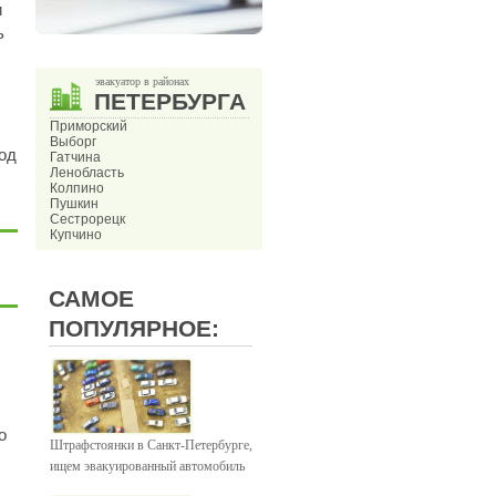
и
ь
эвакуатор в районах
ПЕТЕРБУРГА
Приморский
Выборг
под
Гатчина
Ленобласть
Колпино
Пушкин
Сестрорецк
Купчино
САМОЕ
ПОПУЛЯРНОЕ:
о
Штрафстоянки в Санкт-Петербурге,
ищем эвакуированный автомобиль