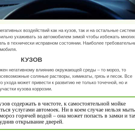
гативных воздействий как на кузов, так и на остальные систем
авильно ухаживать за автомобилем зимой чтобы избежать многих
иль в технически исправном состоянии. Наиболее требовательн
омобиля.
КУЗОВ
ржен негативному влиянию окружающей среды – то мороз, то
, всевозможные соляные растворы, химикаты, грязь и песок. Все
о ухода может привести к развитию не только точечной, но и
частки кузова коррозии.
узов содержать в чистоте, к самостоятельной мойке
аться услугами автомоек. Ни в коем случае нельзя мыть
ороз горячей водой – она может попасть в замки и та
уднив открывание дверей.