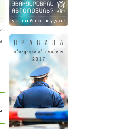
ы.
ы
м