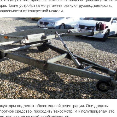
оры. Такие устройства могут иметь разную грузоподъемность,
зависимости от конкретной модели.
акуаторы подлежат обязательной регистрации. Они должны
спортное средство, проходить техосмотр. И к полуприцепам это
гистрации только разборной эвакуатор.