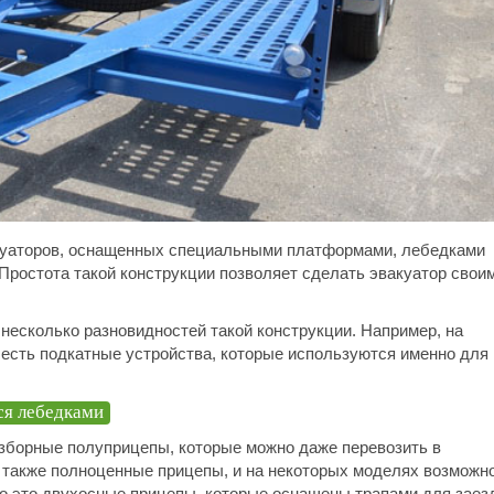
акуаторов, оснащенных специальными платформами, лебедками
Простота такой конструкции позволяет сделать эвакуатор свои
несколько разновидностей такой конструкции. Например, на
 есть подкатные устройства, которые используются именно для
ся лебедками
азборные полуприцепы, которые можно даже перевозить в
 также полноценные прицепы, и на некоторых моделях возможн
о это двухосные прицепы, которые оснащены трапами для заез