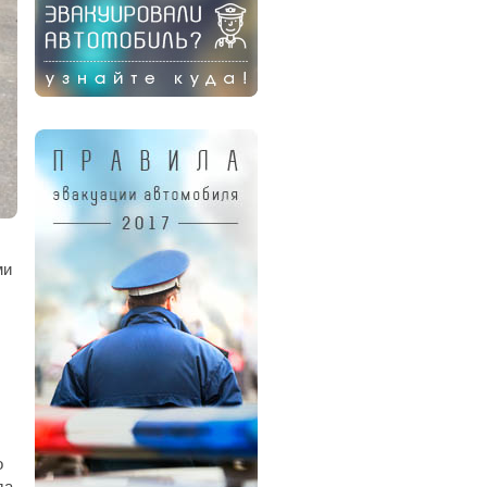
ми
о
да