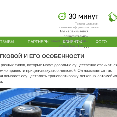
30 минут
*время ожидания
с момента оформления заказа
Мы не занимаемся
принудительной
эвакуацией автомобилей
ТЗЫВЫ
ПАРТНЕРЫ
КЛИЕНТЫ
ФОТО
совместно с ГИБДД
ГКОВОЙ И ЕГО ОСОБЕННОСТИ
разных типов, которые могут довольно существенно отличатьс
можно привести прицеп-эвакуатор легковой. Он называется так
рая помогает осуществлять транспортировку легковых автомоби
и.