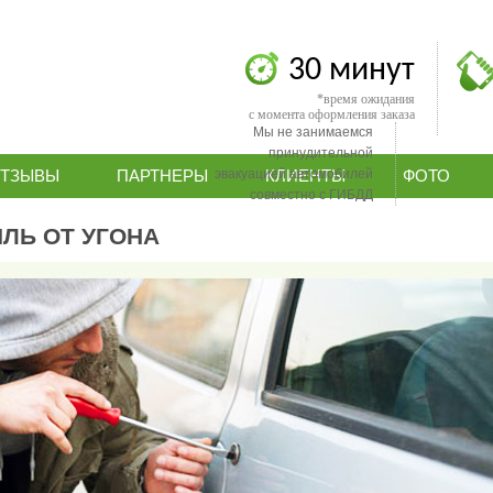
30 минут
*время ожидания
с момента оформления заказа
Мы не занимаемся
принудительной
эвакуацией автомобилей
ТЗЫВЫ
ПАРТНЕРЫ
КЛИЕНТЫ
ФОТО
совместно с ГИБДД
ЛЬ ОТ УГОНА