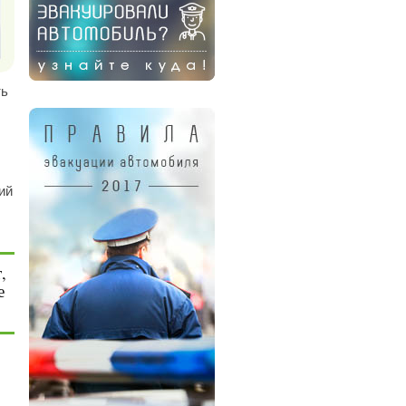
ть
ий
,
е