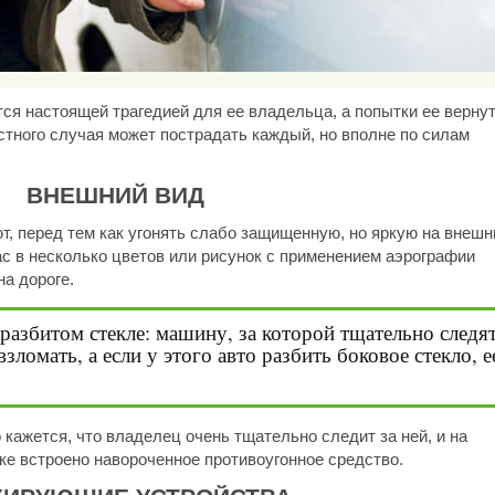
ся настоящей трагедией для ее владельца, а попытки ее верну
стного случая может пострадать каждый, но вполне по силам
ВНЕШНИЙ ВИД
, перед тем как угонять слабо защищенную, но яркую на внешн
ас в несколько цветов или рисунок с применением аэрографии
а дороге.
 разбитом стекле: машину, за которой тщательно следят
зломать, а если у этого авто разбить боковое стекло, е
 кажется, что владелец очень тщательно следит за ней, и на
ке встроено навороченное противоугонное средство.