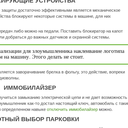
КИРУЮЩИЕ УСТРОЙСТВА
в защиты достаточно эффективными является механическое
йства блокируют некоторые системы в машине, для них
ередач либо можно на педали. Поставить блокиратор на капот
ели добраться до важных датчиков и охранной системы.
нализации для злоумышленника наклеивание логотипа
 на машину. Этого делать не стоит.
яется заворачивание брелка в фольгу, это действие, вопреки
диоволны.
ИММОБИЛАЙЗЕР
лучиться замыканию электрической цепи и не дает возможность
оумышленник как-то достал настоящий ключ, автомобиль с так
ри определенном навыке
отключить иммобилайзер
можно.
ОТНЫЙ ВЫБОР ПАРКОВКИ